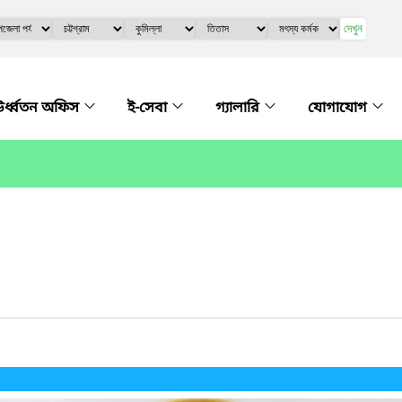
দেখুন
র্ধ্বতন অফিস
ই-সেবা
গ্যালারি
যোগাযোগ