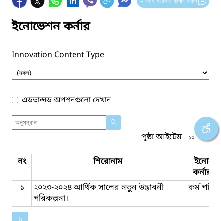
আপনার মতামত প্রদান করুন
ইনোভেশন কর্নার
Innovation Content Type
এডভান্সড অপশনগুলো দেখান
পৃষ্ঠা আইটেম
নং
শিরোনাম
ইনোভে
কর্নার ট
১
২০২৩-২০২৪ আর্থিক সালের নতুন উদ্ভাবনী
কর্ম পরিকল
পরিকল্পনা।
১