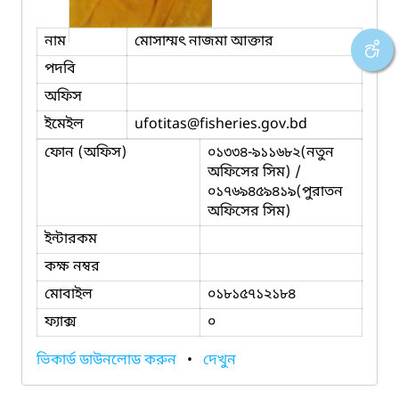
নাম
মোসাম্মৎ নাজমা আক্তার
পদবি
অফিস
ইমেইল
ufotitas
@fisheries.gov.bd
ফোন (অফিস)
০১৩৩৪-৯১১৬৮২(নতুন
অফিসের সিম) /
০১৭৬৯৪৫৯৪১৯(পুরাতন
অফিসের সিম)
ইন্টারকম
কক্ষ নম্বর
মোবাইল
০১৮১৫৭১২১৮৪
ফ্যাক্স
০
ভিকার্ড ডাউনলোড করুন
•
দেখুন