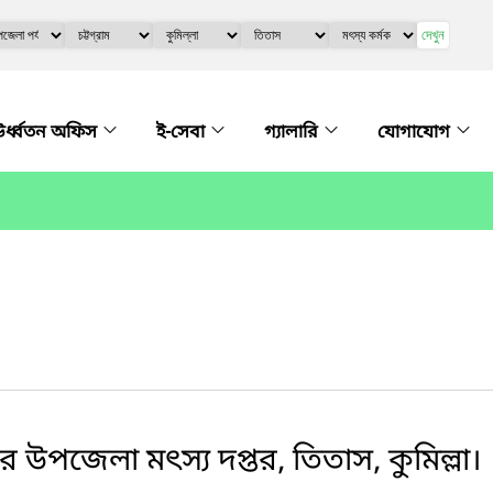
দেখুন
র্ধ্বতন অফিস
ই-সেবা
গ্যালারি
যোগাযোগ
পজেলা মৎস্য দপ্তর, তিতাস, কুমিল্লা।