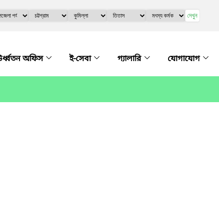
দেখুন
র্ধ্বতন অফিস
ই-সেবা
গ্যালারি
যোগাযোগ