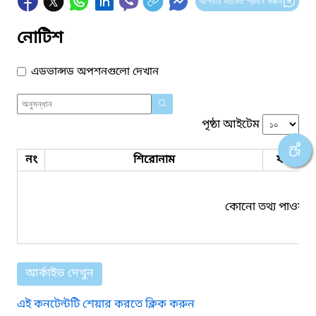
আপনার মতামত প্রদান করুন
নোটিশ
এডভান্সড অপশনগুলো দেখান
পৃষ্ঠা আইটেম
নং
শিরোনাম
ফাইল সম
কোনো তথ্য পাওয়া য
আর্কাইভ দেখুন
এই কনটেন্টটি শেয়ার করতে ক্লিক করুন